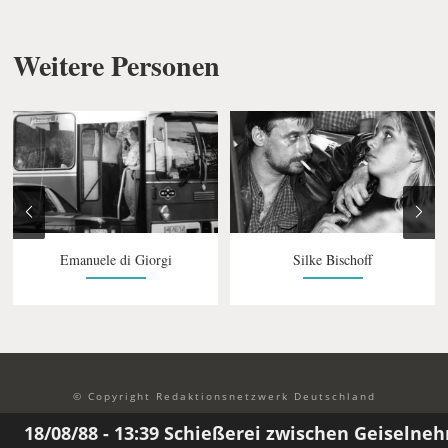
Weitere Personen
Emanuele di Giorgi
Silke Bischoff
© Copyright Redaktionsnetzwerk Deutschland
Datenschutzerklärung
Imressum
8/08/88 - 13:39 Schießerei zwischen Geiselnehmer