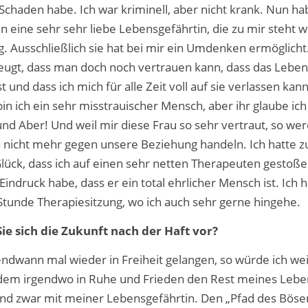
Schaden habe. Ich war kriminell, aber nicht krank. Nun hab
n eine sehr sehr liebe Lebensgefährtin, die zu mir steht wi
. Ausschließlich sie hat bei mir ein Umdenken ermöglicht.
ugt, dass man doch noch vertrauen kann, dass das Leben 
t und dass ich mich für alle Zeit voll auf sie verlassen ka
 ich ein sehr misstrauischer Mensch, aber ihr glaube ic
d Aber! Und weil mir diese Frau so sehr vertraut, so werd
 nicht mehr gegen unsere Beziehung handeln. Ich hatte 
lück, dass ich auf einen sehr netten Therapeuten gestoße
indruck habe, dass er ein total ehrlicher Mensch ist. Ich 
tunde Therapiesitzung, wo ich auch sehr gerne hingehe.
Sie sich die Zukunft nach der Haft vor?
gendwann mal wieder in Freiheit gelangen, so würde ich we
edem irgendwo in Ruhe und Frieden den Rest meines Lebe
nd zwar mit meiner Lebensgefährtin. Den „Pfad des Böse