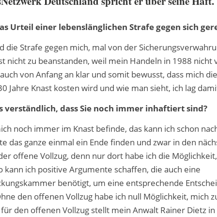
Netzwerk Deutschland spricht er über seine Haft.
as Urteil einer lebenslänglichen Strafe gegen sich ger
nd die Strafe gegen mich, mal von der Sicherungsverwahr
st nicht zu beanstanden, weil mein Handeln in 1988 nicht
 auch von Anfang an klar und somit bewusst, dass mich die
 Jahre Knast kosten wird und wie man sieht, ich lag damit
s verständlich, dass Sie noch immer inhaftiert sind?
 mich noch immer im Knast befinde, das kann ich schon nac
te das ganze einmal ein Ende finden und zwar in den näch
 der offene Vollzug, denn nur dort habe ich die Möglichkeit
 kann ich positive Argumente schaffen, die auch eine
eckungskammer benötigt, um eine entsprechende Entschei
hne den offenen Vollzug habe ich null Möglichkeit, mich 
für den offenen Vollzug stellt mein Anwalt Rainer Dietz in