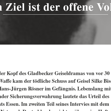
 Ziel ist der offene Vo
s der Kopf des Gladbecker Geiseldramas von vor 30
Waffe kam der tödliche Schuss auf Geisel Silke Bisc
Hans-Jürgen Rösner
im Gefängnis. Lebenslang mi
nder Sicherungsverwahrung lautete das Urteil des
s Essen. Im zweiten Teil seines Intervies mit dem