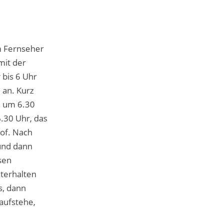
m Fernseher
mit der
 bis 6 Uhr
 an. Kurz
n um 6.30
.30 Uhr, das
Hof. Nach
und dann
sen
nterhalten
s, dann
aufstehe,