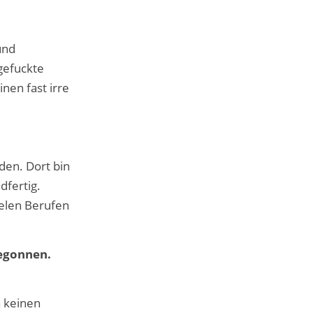
und
gefuckte
nen fast irre
den. Dort bin
dfertig.
ielen Berufen
begonnen.
n keinen