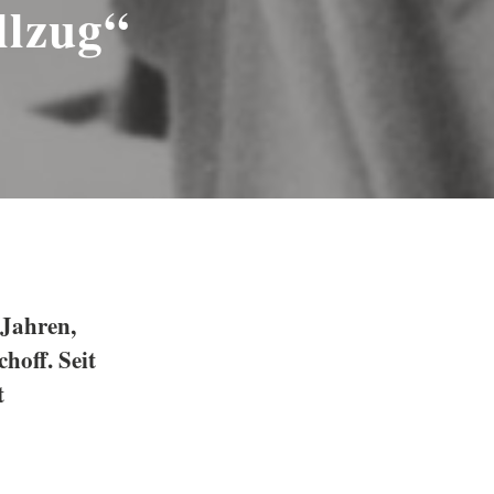
llzug“
 Jahren,
hoff. Seit
t