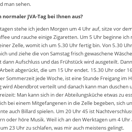
rd man sehen.
in normaler JVA-Tag bei Ihnen aus?
agen stehe ich jeden Morgen um 4 Uhr auf, sitze vor de
affee und rauche einige Zigaretten. Um 5 Uhr beginne ich 
iner Zelle, womit ich um 5.30 Uhr fertig bin. Von 5.30 Uhr
ich und ziehe die von Samstag frisch gewaschene Wäsche
st dann Aufschluss und das Frühstück wird ausgeteilt. Dan
 Arbeit abgerückt, die um 15 Uhr endet. 15.30 Uhr oder 16
der Sommerzeit jede Woche, ist eine Stunde Freigang im 
 wird Abendbrot verteilt und danach kann man duschen 
Freizeit: Man kann sich in der Abteilungsküche etwas zu es
sich bei einem Mitgefangenen in die Zelle begeben, sich u
te auch Billard spielen. Um 20 Uhr 45 ist Nachtverschlus
ern oder höre Musik. Weil ich an den Werktagen um 4 Uhr 
 um 23 Uhr zu schlafen, was mir auch meistens gelingt.