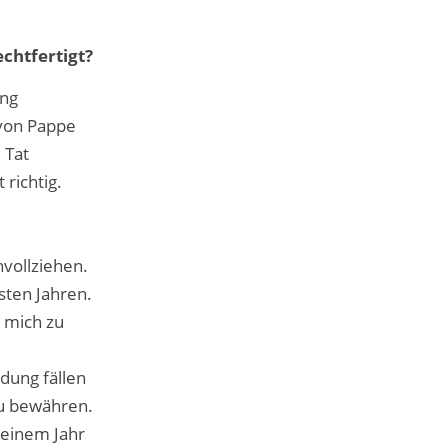
echtfertigt?
ung
 von Pappe
 Tat
 richtig.
hvollziehen.
sten Jahren.
, mich zu
dung fällen
zu bewähren.
 einem Jahr