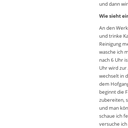
und dann wi
Wie sieht e
An den Werkt
und trinke K
Reinigung me
wasche ich m
nach 6 Uhr i
Uhr wird zur
wechselt in 
dem Hofgang
beginnt die 
zubereiten, 
und man könn
schaue ich f
versuche ich