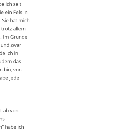
e ich seit
e ein Fels in
 Sie hat mich
trotz allem
nn. Im Grunde
h und zwar
e ich in
zudem das
n bin, von
habe jede
it ab von
ns
n“ habe ich