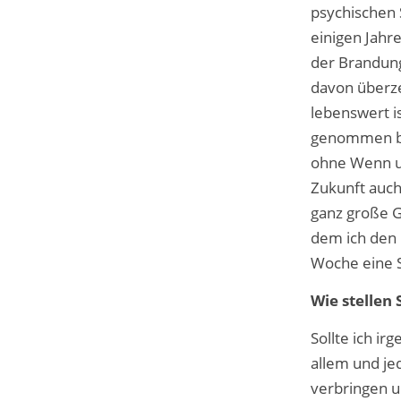
psychischen 
einigen Jahre
der Brandung
davon überze
lebenswert is
genommen bin
ohne Wenn un
Zukunft auch
ganz große G
dem ich den E
Woche eine S
Wie stellen 
Sollte ich ir
allem und j
verbringen u