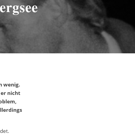
ergsee
in wenig.
er nicht
roblem,
llerdings
det.