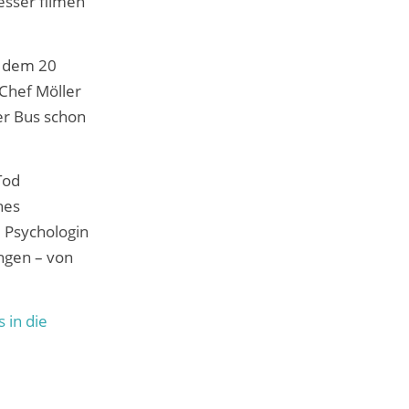
esser filmen
s dem 20
Chef Möller
der Bus schon
Tod
nes
e Psychologin
angen – von
 in die