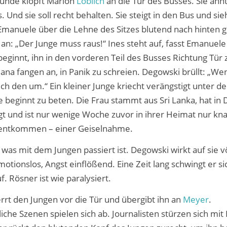
kunde klopft Marion
Löblich
an die Tür des Busses. Sie ahn
. Und sie soll recht behalten. Sie steigt in den Bus und sie
 Emanuele über die Lehne des Sitzes blutend nach hinten g
e an: „Der Junge muss raus!“ Ines steht auf, fasst Emanuel
eginnt, ihn in den vorderen Teil des Busses Richtung Tür 
tjana fangen an, in Panik zu schreien. Degowski brüllt: „W
 ich den um.“ Ein kleiner Junge kriecht verängstigt unter de
e beginnt zu beten. Die Frau stammt aus Sri Lanka, hat in
gt und ist nur wenige Woche zuvor in ihrer Heimat nur k
entkommen – einer Geiselnahme.
, was mit dem Jungen passiert ist. Degowski wirkt auf sie vö
motionslos, Angst einflößend. Eine Zeit lang schwingt er s
. Rösner ist wie paralysiert.
errt den Jungen vor die Tür und übergibt ihn an
Meyer
.
iche Szenen spielen sich ab. Journalisten stürzen sich mi