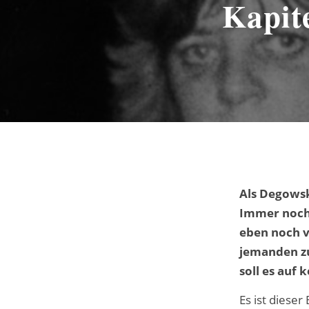
Kapit
Als Degowski
Immer noch 
eben noch v
jemanden zu
soll es auf k
Es ist diese