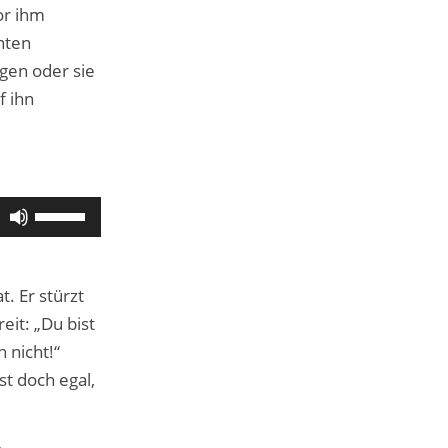
or ihm
nten
agen oder sie
f ihn
Pfeiltasten
Hoch/Runter
benutzen,
t. Er stürzt
um
eit: „Du bist
die
h nicht!“
Lautstärke
st doch egal,
zu
regeln.