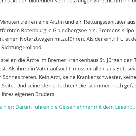
ner rückt den blutenden Kopf des Jungen zurecht, um ihn b
 Minuten treffen eine Ärztin und ein Rettungssanitäter au
tfernten Rotenburg in Grundbergsee ein. Bremens Kripo-
, einen Notarztwagen mitzuführen. Als der eintrifft, ist 
 Richtung Holland.
stellen die Ärzte im Bremer Krankenhaus St. Jürgen den 
t. Als ihn sein Vater aufsucht, muss er allein ans Bett sei
 Sohnes treten. Kein Arzt, keine Krankenschwester, kein
r Seite. Und seine kleine Tochter? Die ist immer noch gef
ihres eigenen Bruders.
e hier: Darum fuhren die Geiselnehmer mit dem Linienbus