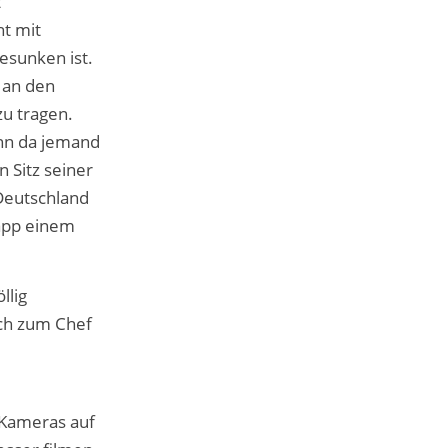
t
ht mit
esunken ist.
e an den
zu tragen.
enn da jemand
n Sitz seiner
 Deutschland
napp einem
llig
ich zum Chef
t Kameras auf