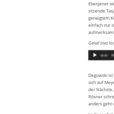
Ebenjener wi
sitzende Tat
geneigtem Kop
einfach nur 
aufmerksam m
Geisel Ines Vo
Audio-
00:00
Player
Degowski ist 
sich auf Meye
der Nächste, 
Rösner schrei
anders geht d