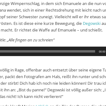
nzige Wimpernschlag, in dem sich Emanuele an die nun v
jana wendet, sich in einer Rechtsdrehung mit leicht nach u
f seiner Schwester zuneigt. Vielleicht will er ihr etwas s
trösten. Es ist diese eine kurze Bewegung, die
Degowski
au
acht. Er richtet die Waffe auf Emanuele – und schießt.
itle: „Alle fingen an zu schreien“
00:00
völlig in Rage, offenbar auch entsetzt über seine eigene Ta
r, packt den Fotografen am Hals, reißt ihn runter und schr
der stirbt! Dich hab ich noch nie leiden können! Dir trau ic
t ihn an: „Bist du panne!“ Degowski ist völlig außer sich: „I
as nicht! Ich kann nicht verlieren!“