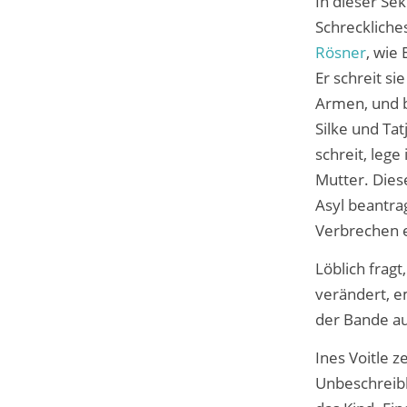
In dieser Se
Schreckliches
Rösner
, wie
Er schreit si
Armen, und b
Silke und Ta
schreit, lege
Mutter. Dies
Asyl beantra
Verbrechen 
Löblich fragt
verändert, e
der Bande auf
Ines Voitle z
Unbeschreibl